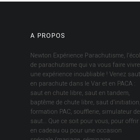
A PROPOS
Newton Expérience Parachutisme, l’éco
de parachutisme qui va vous faire vivre
une expérience inoubliable ! Venez saut
en parachute dans le Var et en PACA :
saut en chute libre, saut en tandem,
baptême de chute libre, saut d’initiation
formation PAC, soufflerie, simulateur de
saut… Que ce soit pour vous, pour offrir
en cadeau ou pour une occasion
spéciale (mariage, séminaire,