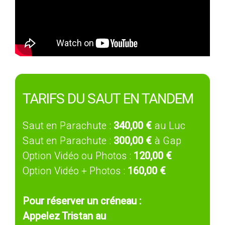
TARIFS DU SAUT EN TANDEM
Saut en Parachute :
340,00 €
au Luc
Saut en Parachute :
300,00 €
à Gap
Option Vidéo ou Photos :
120,00 €
Option Vidéo + Photos :
160,00 €
Pour réserver un créneau :
Appelez Tristan au