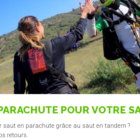
R PARACHUTE POUR VOTRE S
er saut en parachute grâce au saut en tandem ?
os retours.