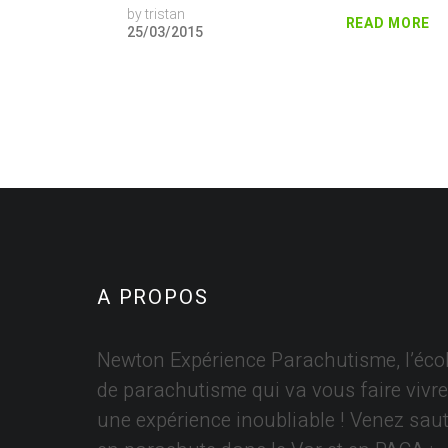
by
tristan
READ MORE
25/03/2015
A PROPOS
Newton Expérience Parachutisme, l’éco
de parachutisme qui va vous faire vivre
une expérience inoubliable ! Venez saut