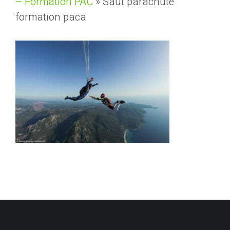
– Formation PAC
»
Saut parachute
formation paca