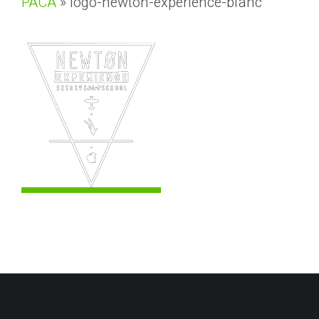
PACA
»
logo-newton-experience-blanc