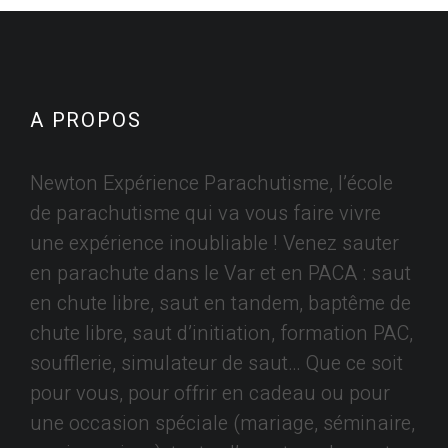
A PROPOS
Newton Expérience Parachutisme, l’école
de parachutisme qui va vous faire vivre
une expérience inoubliable ! Venez sauter
en parachute dans le Var et en PACA : saut
en chute libre, saut en tandem, baptême de
chute libre, saut d’initiation, formation PAC,
soufflerie, simulateur de saut… Que ce soit
pour vous, pour offrir en cadeau ou pour
une occasion spéciale (mariage, séminaire,