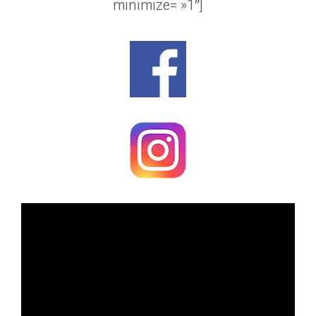
minimize= »1″]