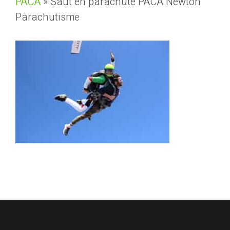
PACA
»
Saut en parachute PACA Newton
Parachutisme