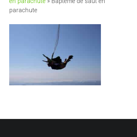
en parachute
»
Baptême de saut en
parachute